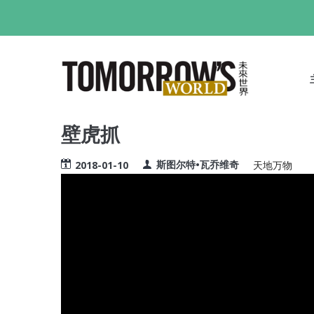
跳
转
到
M
主
N
要
内
容
壁虎抓
斯图尔特•瓦乔维奇
2018-01-10
天地万物