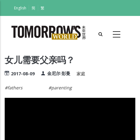
跳
English
简
繁
转
到
主
要
内
容
女儿需要父亲吗？
金尼尔·彭曼
2017-08-09
家庭
#fathers
#parenting