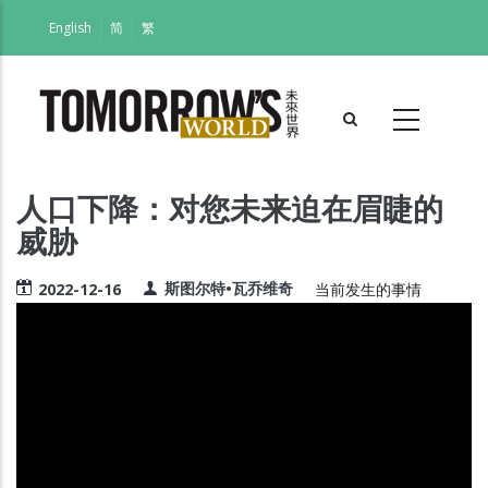
跳
English
简
繁
转
到
主
要
内
容
人口下降：对您未来迫在眉睫的
威胁
斯图尔特•瓦乔维奇
2022-12-16
当前发生的事情