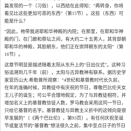
篇发现的一个（习俗），以西结在此得知：“再转身，你将
看见比这些更加可恶的东西”（第
15
节）。这些（东西）可
能是什么？
“因此，祂带我进耶和华神殿的内院；在那里，在耶和华神
殿的门，在门廊和祭坛之间，有大约二十五男人，其背部朝
耶和华的神殿，其脸朝东，他们正在崇拜朝东的太阳”（第
16
节）。
这章节明显是描述随着太阳从东升上的“日出仪式”。这种习
俗追溯到几千年（前），太阳与古异教神有联系。据历史学
家亚历山大
.
希勒普所观察：“
4
世纪和基督教时代长久前，
在年的准确时候，异教徒中有庆祝的节日，尊敬巴比伦天女
王儿子的诞生；可公平合理地假定，为了与异教徒相符，并
增加名义上的基督教信徒人数，罗马教会采用这同一节日，
只给它基督的名字。基督教徒与异教主义折中的这倾向是很
早发展的”（《两个巴比伦》，第
93
页）。有任何庆祝圣诞
节或复活节的“基督教”想法很久之前，集中至点日子的节日