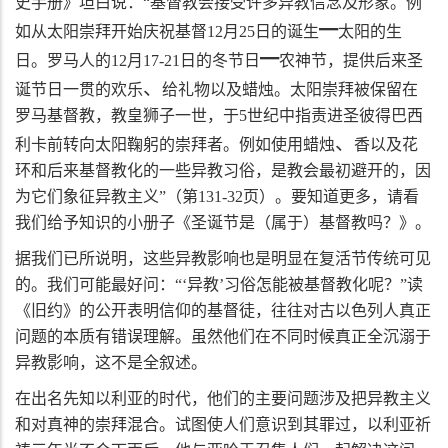
史手册》坦白说：“基督教会接受许多异教信念及形象。例
━
如从太阳崇拜开始庆祝基督
12
月
25
日的诞生
太阳的生
━
日。罗马人的
12
月
17-21
日的冬节日
农神节，提供后来圣
、
诞节日一贯的欢乐
给礼物以及蜡烛。太阳崇拜被保留在
罗马基督教，教皇狮子一世，于
5
世纪中指责进圣彼得巴西
、
利卡前转向太阳鞠躬的崇拜者。例如使用蜡烛
香以及花
环和后来基督教化的一些异教习俗，是教会最初避开的，因
为它们象征异教主义”（第
131-32
页）。要知道更多，请看
我们给予知识的小册子《圣诞节是（属于）基督教吗？》。
据我们已所说明，这些异教影响也是明显在复活节传统可见
的。我们可能最好问：“‘异教’习俗怎能被基督教化呢？”读
《旧约》的公开表明信仰的基督徒，往往对古以色列人真正
问题的本质有错误理解。虽然他们在不同时候真正全沉溺于
异教影响，这不是全叙述。
在出名先知以利亚的时代，他们的主要问题涉及把异教主义
和对真神的崇拜混合。试图使人们意识到其罪过，以利亚祈