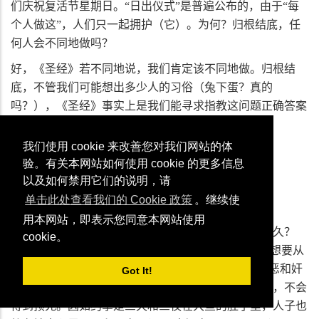
们庆祝复活节星期日。“日出仪式”是普遍公布的，由于“每
个人做这”，人们只一起拥护（它）。为何？归根结底，任
何人会不同地做吗？
好，《圣经》若不同地说，我们肯定该不同地做。归根结
底，不管我们可能想出多少人的习俗（兔下蛋？真的
吗？），《圣经》事实上是我们能寻求指教这问题正确答案
的惟一真正可靠来源。
我们使用 cookie 来改善您对我们网站的体
验。有关本网站如何使用 cookie 的更多信息
耶稣给的惟一预兆
以及如何禁用它们的说明，请
单击此处查看我们的 Cookie 政策
。继续使
用本网站，即表示您同意本网站使用
我们能以简单的一个问题开始：耶稣说他会在墓里多久？
cookie。
“后来一些抄写员和法利赛人回答，说：‘先生，我们想要从
你看见预兆’。但他回答，对他们说，‘寻求预兆的邪恶和奸
Got It!
淫（转移爱神之情）的一代，除先知约拿的预兆以外，不会
得到预兆。因如约拿是三天和三夜在大鱼的肚子里，人子也