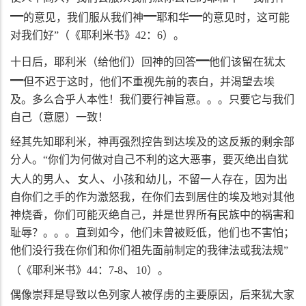
━
━
━
的意见，我们服从我们神
耶和华
的意见时，这可能
对我们好”（《耶利米书》
42
：
6
）。
━
十日后，耶利米（给他们）回神的回答
他们该留在犹太
━
但不迟于这时，他们不重视先前的表白，并渴望去埃
及。多么合乎人本性！我们要行神旨意。。。只要它与我们
自己（意愿）一致！
经其先知耶利米，神再强烈控告到达埃及的这反叛的剩余部
分人。“你们为何做对自己不利的这大恶事，要灭绝出自犹
、
、
大人的男人
女人
小孩和幼儿，不留一人存在，因为出
自你们之手的作为激怒我，在你们去到居住的埃及地对其他
神烧香，你们可能灭绝自己，并是世界所有民族中的祸害和
耻辱？。。。直到如今，他们未曾被贬低，他们也不害怕；
他们没行我在你们和你们祖先面前制定的我律法或我法规”
、
（《耶利米书》
44
：
7-8
10
）。
偶像崇拜是导致以色列家人被俘虏的主要原因，后来犹大家