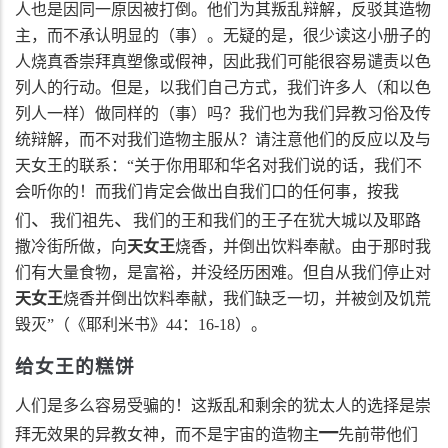
人也是因同一原因被打倒。他们为其叛乱辩解，反驳其造物
主，而不承认明显的（事）。无疑的是，很少读这小册子的
人烧真香崇拜真塑像或假神，因此我们可能很容易谴责以色
列人的行动。但是，以我们自己方式，我们许多人（和以色
列人一样）做同样的（事）吗？我们也为我们异教习俗及传
统辩解，而不对我们造物主服从？请注意他们的反应以及与
天女王的联系：“关于你用耶和华名对我们说的话，我们不
会听你的！而我们肯定会做出自我们口的任何事，按我
、
、
们
我们祖先
我们的王
和
我们的王子在犹大城以及耶路
撒冷街所做，向
天女王
烧香，并倒出饮料奉献。由于那时我
们有大量食物，是富裕，并没经历困难。但自从我们停止对
天女王
烧香并倒出饮料奉献，我们缺乏一切，并被剑及饥荒
毁灭”（《耶利米书》
44
：
16-18
）。
给女王的糕饼
人们是多么容易受骗的！这叛乱和剩余的犹太人的选择是崇
━
拜无效果的异教女神，而不是宇宙的造物主
先前带他们