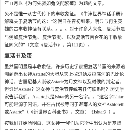
年
11
月以《为何先驱如兔交配繁殖》为题的文章。
兔不是惟一从古代传下的丰收象征。《牛津世界神话手册》
解释关于复活节的这：“这假日在春初到来，明显与再生英
雄的古丰收神话有联系。。。。对于许多人来说，复活节是
、
、
与例如复活节兔
复活节蛋
以及复活节百合花的丰收象
征同义的”（文章《复活节》，第
111
页）。
复活节及蛋
虽然蛋明显是丰收象征，许多历史学家把复活节蛋的来源追
溯到孵出女神
Astarte
的大蛋从天上掉进幼发拉底河的巴比伦
神话。古腓尼基人崇敬
Astarte
为月女神以及时候的判定者。
但谁是
Astarte
？这女神与复活节传统有任何联系吗？历史学
家告诉我们，
Astarte
只是
Ishtar
的另一名字。。“这名字
Ishtar
可能是源于闪语，并在古代被等同于迦南人的女神
Ashtoreth
或
Astarte
”（《新世界百科全书》，文章：《
Ishtar
》）。
━
按我们开始所明白，这女神
我们从它衍生出认为是基督