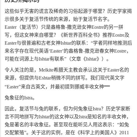
这些似乎无害的谎言及稀奇的习俗起源于哪里？历史学家揭
示很多关于复活节传统的来源，始于复活节名字。
Easter
（复活节）只是盎格鲁
-
撒克逊女神
Eostre
的另一拼
写，但这女神来自哪里？《新世界百科全书》推荐
Eostre
及
Easter
与很普遍和古老女神
Ishtar
的联系：“学者同样地推测后
来名字存在现代英语‘
Easter
’的盎格鲁
-
撒克逊春女神
Eostre
，
可能在词源上与
Ishtar
有联系”（文章《
Ishtar
》）。
令人关注的是，
Melkite
希腊天主教会承认这关于
Easter
名的
来源，但提供与
Eshtar
稍微不同的拼写。我们现代英文字
━
“
Easter
”来自古英文，并最初提到挪威丰收女神
兔象征的
Istra
。
因此，复活节与兔的联系，但为何兔象征
Istra
？历史学家断
言不同地拼写为
Ishtar
的这女神以及
Istra
是知名的丰收女神，
兔是著名的丰收象征。甚至现在能听见人用这表示：“如兔
交配繁殖”。关于这的实例，是在《科学上的美国人》
2011