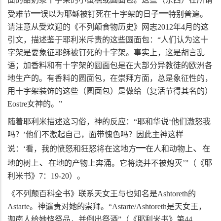
━
━
受难节
误以为耶稣被钉死在十字架的日子
特别普遍。
请注意从受欢迎的《不列颠食物历史》网志
2012
年
4
月的这
引文，描述鉴于耶利米斥责的这些圆面包：“人们认为这十
字架是要象征耶稣被钉死的十字架。事实上，这是胡言乱
语；加香料和有十字架的圆面包是在大部分异教徒的欧洲各
地生产的。有香料的圆面包，在崇拜方面，总是象征性的，
用十字架装饰的这些（圆面包）是做给（复活节得其名的）
Eostre
女神的。”
随着耶利米描述这习俗，神的反应：“耶和华说‘他们激怒我
吗？’他们不激起自己，面带愧色吗？因此主神这样
━
、
说：‘看，我的愤怒和狂怒将在这地方
在人和动物上
在
、
地的树上
在地的产物上奔涌。它将烧并不被熄灭’”（《耶
利米书》
7
：
19-20
）。
《不列颠百科全书》联系天女王与也知名是
Ashtoreth
的
Astarte
。神谴责对她的崇拜。“
Astarte/Ashtoreth
是天女王，
迦南人给她烧祭品，并倒出祭酒”（《耶利米书》第
44