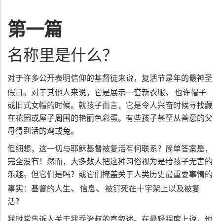
第一篇
名称里是什么？
对于许多公开表明信仰的基督徒来说，复活节是年的最神圣
、
假日。对于其他人来说，它是展示一套新衣服
也许帽子
或旧式女帽的时候。就孩子而言，它是令人兴奋时候寻找藏
在花园或屋子周围的艳丽色彩蛋。有些孩子甚至从善意的父
母得到活的鸡或兔。
但细想，这一切与耶稣基督被复活有何联系？简单答案是，
完全没有！然而，大多数人把这种习俗视为是给孩子无害的
乐趣。但它们是吗？或它们掩盖关于人类历史最重要事情的
、
、
事实：基督的人生
信息
被钉死在十字架上以及被复
活？
我时常告诉人关于我乔治叔的真叙述。在最轻程度上说，他