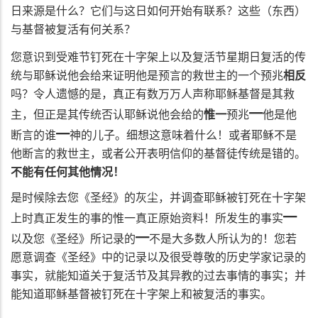
日来源是什么？它们与这日如何开始有联系？这些（东西）
与基督被复活有何关系？
您意识到受难节钉死在十字架上以及复活节星期日复活的传
统与耶稣说他会给来证明他是预言的救世主的一个预兆
相反
吗？令人遗憾的是，真正有数万万人声称耶稣基督是其救
━
主，但正是其传统否认耶稣说他会给的
惟一
预兆
他是他
━
断言的谁
神的儿子。细想这意味着什么！或者耶稣不是
他断言的救世主，或者公开表明信仰的基督徒传统是错的。
不能有任何其他情况！
是时候除去您《圣经》的灰尘，并调查耶稣被钉死在十字架
━
上时真正发生的事的惟一真正原始资料！所发生的事实
━
以及您《圣经》所记录的
不是大多数人所认为的！您若
愿意调查《圣经》中的记录以及很受尊敬的历史学家记录的
事实，就能知道关于复活节及其异教的过去事情的事实；并
能知道耶稣基督被钉死在十字架上和被复活的事实。