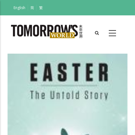
跳
English
简
繁
转
到
主
要
内
容