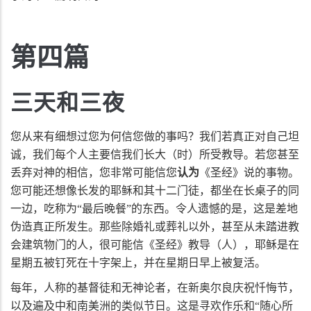
第四篇
三天和三夜
您从来有细想过您为何信您做的事吗？我们若真正对自己坦
诚，我们每个人主要信我们长大（时）所受教导。若您甚至
丢弃对神的相信，您非常可能信您
认为
《圣经》说的事物。
您可能还想像长发的耶稣和其十二门徒，都坐在长桌子的同
一边，吃称为“最后晚餐”的东西。令人遗憾的是，这是差地
伪造真正所发生。那些除婚礼或葬礼以外，甚至从未踏进教
会建筑物门的人，很可能信《圣经》教导（人），耶稣是在
星期五被钉死在十字架上，并在星期日早上被复活。
每年，人称的基督徒和无神论者，在新奥尔良庆祝忏悔节，
以及遍及中和南美洲的类似节日。这是寻欢作乐和“随心所