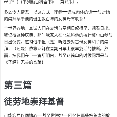
母子”（《不列颠百科全书》，第
15
版）。
━
━
多么令人憎恶！以这方式，耶稣
造成肉体的话
与对她
的崇拜早于他的诞生数百年的女神母有联系！
全世界各地，真诚人们在复活节星期日起得早，观看日出。
我记得这种庆典，那时我家人在北达科他的拉什莫尔山参与
日出仪式。这习俗不但（是）听过去对古母女神和子的崇
拜，（还是）依靠耶稣在星期日早上很早复活的推断。然
而，按我们在下一篇所明白，甚至这简单的时候问题是与
《圣经》无关的欺骗！
第三篇
徒劳地崇拜基督
━
━
可能容易以同情心
甚至傲慢地
回忆信那些极荒唐的故