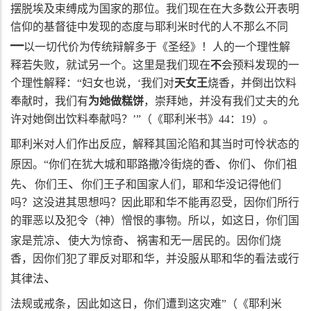
摆脱埃及束缚成为国家的那位。我们现在在大多数公开表明
信仰的基督徒中发现的态度与耶利米时代的人不那么不同
━
以一切代价为传统辩解多于《圣经》！人的一个理性解
释若失败，就试另一个。这里是我们现在
不
会预料发现的一
个理性解释：“妇女也说，‘我们对
天女王
烧香，并倒出饮料
奉献时，我们有
为她做糕饼
，崇拜她，并没有我们丈夫的允
许对她倒出饮料奉献吗？’”（《耶利米书》
44
：
19
）。
耶利米对人们作出反应，解释其国沦陷和其当时可怜状态的
、
、
原因。“你们在犹大城和耶路撒冷街烧的香
你们
你们祖
、
、
先
你们王
你们王子和国家人们，耶和华没记得他们
吗？这没进其思想吗？因此耶和华不能再忍受，因你们所行
的罪恶以及犯令（神）憎恨的事物。所以，如这日，你们国
、
、
家是荒凉
使大为惊奇
祸害和无一居民的。因你们烧
香，因你们犯了罪反对耶和华，并没服从耶和华的看法或行
、
其律法
法规或戒条，因此如这日，你们遭到这灾难”（《耶利米