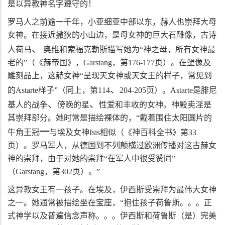
是以异教神名字遵守的！
罗马人之前逾一千年，小亚细亚中部以东，赫人也崇拜大母
女神。在接近撒狄的小山边，是母女神的巨大石雕像，古诗
、
人荷马
奥维和索福克勒斯描写她为“神之母，所有女神最
老的”（《赫帝国》，
Garstang
，第
176-177
页）。在塑像及
雕刻品上，这赫女神“呈现天女神或天女王的样子，常见到
、
的
Astarte
样子”（同上，第
114
204-205
页）。
Astarte
是腓尼
、
、
基人的战争
傍晚的星
性爱和丰收的女神。神殿卖淫是
其崇拜部分。她时常是描绘裸体的，“戴着围住太阳圆片的
━
牛角王冠
与埃及女神
Isis
相似（《神百科全书》第
33
页）。罗马军人，从德国到不列颠横过欧洲传播对这古赫女
神的崇拜，由于对她的崇拜“在军人中很受赞同”
（
Garstang
，第
302
页）。”
这异教女王有一孩子。在埃及，伊西斯受崇拜为最伟大女神
之一。她通常被描绘坐在宝座，“抱住孩子荷鲁斯。。。正
式神学以及普遍信念声称。。。伊西斯和荷鲁斯（是）完美