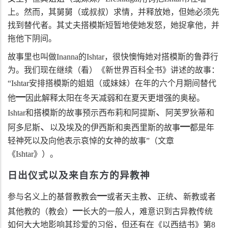
上。然而，其舅舅（或叔叔）求情，并释放她，但她必须先
找到替代者。其丈夫搭模斯短暂地使她发怒，她捉拿他，并
拖他下阴间。
故事里也叫做
Inanna
的
Ishtar
，很快懊悔她对搭模斯的鲁莽行
为。我们现在继续（看）《新世界百科全书》讲述的故事：
“
Ishtar
安排搭模斯的姐姐（或妹妹）在年的六个月期间替代
━
他
因此解释太阳在冬天减弱和在夏天更增强的奥秘。
、
Ishtar
和搭模斯的故事预示西布莉和阿提斯
阿芙罗狄蒂和
、
━
阿多尼斯
以及埃及的伊西斯和奥西里斯的故事
都是年
轻神死以及向他表示哀悼的女神的故事”（文章
《
Ishtar
》）。
日出仪式以及来自东方的异教神
━
、
、
参与名义上的基督教教会
或者天主教
正统
新教或者
━
其他教的（教会）
长大的一般人，难意识到古异教传统
如何大大地影响其珍爱的习俗，但还有在《以西结书》第
8