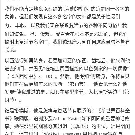
我们不能肯定地说以西结的“羡慕的塑像”的确是同一名字的
女神，但我们发现有这么多名字的女神都是关于性吸引
、
、
力
丰收
以及我们现在联系复活节的各种不同习俗！我
、
、
、
们知道兔
蛋
蛋糕
或百合花根本不是邪恶的，但它们
被附上复活节名字时，我们该琢磨为何任何这应当与基督有
联系。
以西结得知再转身，看更加可恶的东西。凿墙后，他来到他
进去的门，并看见“在墙上周围描绘的以色列家的一切偶像”
（《以西结书》
8
：
10
）。然后，他得知“再转身，你将看见
他们正在做更加可恶的东西”（第
13
节）。他看见什么？他
发现“使我难过的是，妇女在那里坐着，为搭模斯哭泣”（第
14
节）。
谁是搭模斯，他是怎样与复活节有联系的？《新世界百科全
书》联网版，追溯涉及
Ashtar [Easter]
降下阴间的重要神话故
事。她在那里试图篡夺其姐姐（或妹妹）的王位，她是阴间
女王；但其姐姐（或妹妹）
Ereshkigal
用钩把
Ishtar
吊在墙