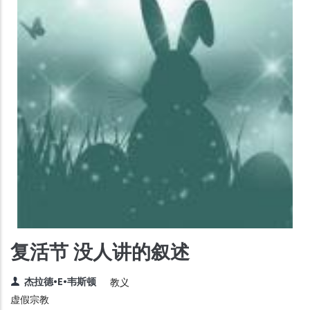
复活节 没人讲的叙述
杰拉德•E•韦斯顿
教义
虚假宗教