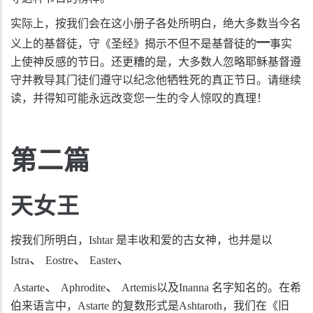
实际上，按我们会在这小册子各处所明白，绝大多数当今名
━
义上的基督徒，守《圣经》揭示不但不是基督徒的
事实
上使神反感的节日。还更糟的是，大多数人忽略耶稣基督遵
守并教导其门徒们遵守以纪念他牺牲死的真正节日。请继续
读，并得知可能永远改变您一生的令人惊叹的真理！
第二篇
天女王
按我们所明白，
Ishtar
是丰收和爱的古女神，也并是以
、
、
、
Istra
Eostre
Easter
、
、
Astarte
Aphrodite
Artemis
以及
Inanna
名字知名的。在希
伯来语言中，
Astarte
的复数形式是
Ashtaroth
，我们在《旧