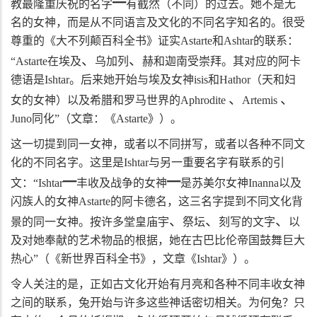
━
教最隆重庆祝的名字
有截然（不同）的过去。她不是无
名的女神，而是从不同语言及文化的不同名字知名的。很受
尊重的《大不列颠百科全书》证实
Astarte
和
Ashtar
的联系：
、
、
“
Astarte
在埃及
乌加列
赫和迦南受崇拜。其对应的阿卡
德语是
Ishtar
。后来她开始与埃及女神
isis
和
Hathor
（天和妇
、
、
女的女神）以及希腊和罗马世界的
Aphrodite
Artemis
Juno
同化”（文章：《
Astarte
》）。
这一切提到同一女神，或者以不同拼写，或者以各种不同文
化的不同名字。这里是
Ishtar
与另一重要名字有联系的引
━
━
文：“
Ishtar
丰收及战争的女神
是苏美尔女神
Inanna
以及
闪族人的女神
Astarte
的阿卡德名，这三名字提到不同文化背
、
、
、
景的同一女神。按许多堂皇庙宇
祭坛
刻写的文字
以
及对她奉献的艺术物品的根据，她在古巴比伦帝国鼓舞巨大
热心”（《新世界百科全书》，文章《
Ishtar
》）。
令人关注的是，正如古文化开始有月亮和各种不同丰收女神
之间的联系，兔开始与许多这些神话密切相关。为何兔？只