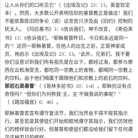
让人从你们的口听见它”（《出埃及记》
23
：
13
，英皇钦定
本）。然而，大多数公开表明信仰的基督教正是做这！我们
不能依靠陈旧的争论（说）这忠告只涉及由《旧约》控制的
犹太人。《玛拉基书》
3
：
6
告诉我们，神不改变，《希伯来
、
书》
13
：
8
告诉我们，“耶稣基督昨日
今日和永远是同一
的”！这同一耶稣基督，在他人的出生之前，正是神家成
员，祂启示《出埃及记》
23
：
13
。“此外，兄弟们，我不要
你们没意识到我们所有祖先是在云下，都经过海，都参与摩
西在云和海受洗，都吃同一宗教上的食物，都喝同一宗教上
的饮料。由于他们喝属于跟随他们和宗教上的岩石的饮料，
那岩石是基督
”（《哥林多前书》
10
：
1-4
）。耶稣抗议有点
奇怪吗？“但你们为何称我‘主，主’不做我说的事呢？”
（《路加福音》
6
：
46
）。
耶稣基督若宣布遵守复活节，我们当然会不得不按其指示
行。甚至若是其使徒们开始和睦地遵守其指示，我们仿效他
们的榜样就会行好。但基督和使徒们都没给我们留下任何遵
守这种节日的榜样。