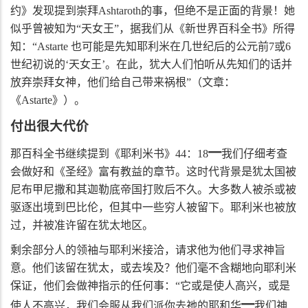
约》发现提到崇拜
Ashtaroth
的事，但绝不是正面的背景！她
似乎曾被知为“天女王”，据我们从《新世界百科全书》所得
知：“
Astarte
也可能是先知耶利米在几世纪后的公元前
7
或
6
世纪初说的‘天女王’。在此，犹大人们怕听从先知们的话并
放弃崇拜女神，他们给自己带来祸根”（文章：
《
Astarte
》）。
付出很大代价
━
那百科全书继续提到《耶利米书》
44
：
18
我们仔细考查
会做好和《圣经》富有教益的章节。这时代背景是犹太国被
尼布甲尼撒和其迦勒底帝国打败后不久。大多数人被杀或被
驱逐出境到巴比伦，但其中一些穷人被留下。耶利米也被放
过，并被准许留在犹太地区。
剩余部分人的领袖与耶利米接洽，请求他为他们寻求神旨
意。他们该留在犹太，或去埃及？他们毫不含糊地向耶利米
保证，他们会做神指示的任何事：“它或是使人高兴，或是
━
使人不高兴，我们会服从我们派你去祂的耶和华
我们神