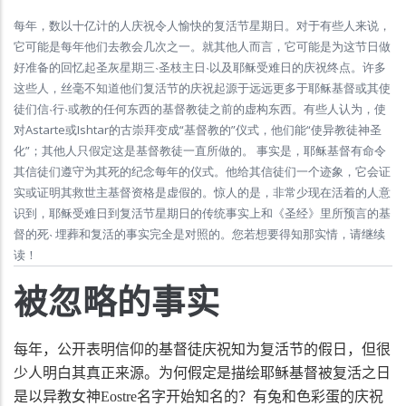
每年，数以十亿计的人庆祝令人愉快的复活节星期日。对于有些人来说，
它可能是每年他们去教会几次之一。就其他人而言，它可能是为这节日做
好准备的回忆起圣灰星期三˴圣枝主日˴以及耶稣受难日的庆祝终点。许多
这些人，丝毫不知道他们复活节的庆祝起源于远远更多于耶稣基督或其使
徒们信˴行˴或教的任何东西的基督教徒之前的虚构东西。有些人认为，使
对Astarte或Ishtar的古崇拜变成“基督教的”仪式，他们能“使异教徒神圣
化”；其他人只假定这是基督教徒一直所做的。 事实是，耶稣基督有命令
其信徒们遵守为其死的纪念每年的仪式。他给其信徒们一个迹象，它会证
实或证明其救世主基督资格是虚假的。惊人的是，非常少现在活着的人意
识到，耶稣受难日到复活节星期日的传统事实上和《圣经》里所预言的基
督的死˴ 埋葬和复活的事实完全是对照的。您若想要得知那实情，请继续
读！
被忽略的事实
每年，公开表明信仰的基督徒庆祝知为复活节的假日，但很
少人明白其真正来源。为何假定是描绘耶稣基督被复活之日
是以异教女神
Eostre
名字开始知名的？有兔和色彩蛋的庆祝