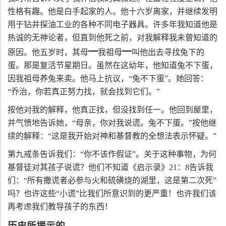
性格有趣。他是白手起家的人。他十六岁离家，并继续发明
用于钻井探油工业的各种不同电子器具。许多年我知道他是
热诚的无神论者，但直到他死之前，对我解释我未曾知道的
━
━
原因。他五岁时，其母
我祖母
叫他出去寻找兔下的
蛋。那是复活节星期日。虽然在这幼年，他知道兔不下蛋，
因我祖母养兔来卖。他马上抗议，“兔不下蛋”。她回答：
“乔治，你若真正努力找，就会找到它们。”
按他对我的解释，他真正找，但没找到任一。他回到屋里，
并气愤地告诉她，“母亲，你对我说谎。兔不下蛋。”按他继
续的解释：“这是我开始对神和基督教的全想法表示怀疑。”
第九戒条告诉我们：“你不该作假证”。关于这种事物，为何
基督徒对其孩子说谎？他们不知道《启示录》
21
：
8
告诉我
们：“所有撒谎者必参与火和硫磺烧的湖里，这是第二次死”
吗？也许这些“小谎”比我们所意识到的更严重！也许我们该
再考虑我们教导孩子的东西！
历史所揭示的