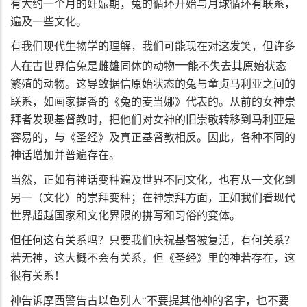
有大约一个月的妊娠期，兔的循环开始与月球循环有联系，
遍及一些文化。
有我们现代生物学的理解，我们可能现在对这发笑，但许多
━
人在古世界信兔是雌雄同体的动物
能不失去其原始状态
繁殖的动物。这导致据信原始状态的兔与童贞马利亚之间的
联系，如画家提香的《兔的麦当娜》代表的。从前的女神崇
拜者发现基督教时，把他们对女神的旧崇敬转移到马利亚是
容易的，与《圣经》及真正基督教相反。因此，各种不同的
神话增加并普遍存在。
当然，正如有神话变种遍及世界不同文化，也有从一文化到
另一（文化）的崇拜变种；在神崇拜方面，正如我们看现代
世界超越国家和文化界限的拼写和习俗的变体。
但任何这有关系吗？只要我们庆祝基督被复活，有何关系？
若无神，这大概不会有关系，但《圣经》里的神若存在，这
很有关系！
神告诉摩西警告古以色列人“不要提其他神的名字，也不要