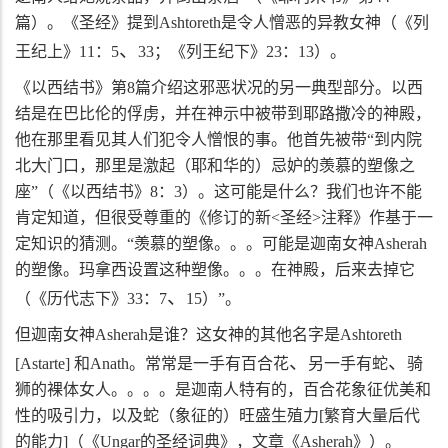
篇）。《圣经》提到
Ashtoreth
是令人憎恶的异教女神（《列
、
王纪上》
11
：
5
33
；《列王纪下》
23
：
13
）。
《以西结书》第
8
篇介绍这邪恶状况的另一典型部分。以西
结是在巴比伦的俘虏，并在神示中被带到耶路撒冷的神殿，
他在那里看见其人们犯令人憎恨的事。他首先被带“到内院
北大门口，那里是激起（耶和华的）忌妒的羡慕的塑像之
座”（《以西结书》
8
：
3
）。这可能是什么？我们也许不能
肯定知道，但很受尊重的《修订的新
<
圣经
>
注释》作基于一
定知识的猜测。“羡慕的塑像。。。可能是迦南女神
Asherah
的塑像。玛拿西设置这种塑像。。。在神殿，后来去掉它
、
（《历代志下》
33
：
7
15
）”。
但迦南女神
Asherah
是谁？这女神的其他名字是
Ashtoreth
、
、
[Astarte]
和
Anath
。常常是一手有百合花
另一手有蛇
骑
狮的裸体女人。。。。是迦南人特有的，百合花象征优美和
性的吸引力，以及蛇（象征的）旺盛生殖力
[
繁育大量后代
的能力
]
（《
Ungar
的圣经词典》，文章《
Asherah
》）。