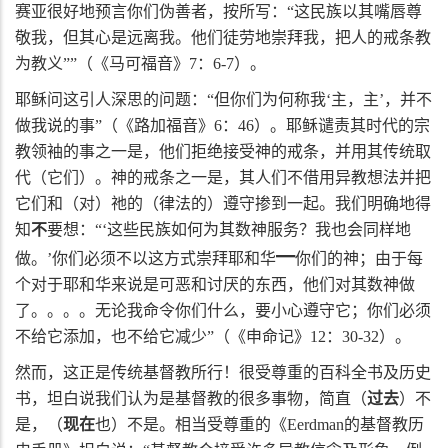
赛亚很好地预言你们伪善者，按所写：“这民族以其嘴唇尊
敬我，但其心是远离我。他们徒劳地崇拜我，把人的戒条教
为教义””（《马可福音》
7
：
6-7
）。
耶稣问这引人深思的问题：“但你们为何称我‘主，主’，并不
做我说的事”（《路加福音》
6
：
46
）。耶稣谴责其时代的宗
教领袖的事之一是，他们拒绝接受神的戒条，并用其传统取
代（它们）。神的戒条之一是，其人们不借用异教想法并把
它们和（对）祂的（律法的）遵守掺到一起。我们明确地得
知
不
要想：“‘这些民族如何为其数神服务？我也会同样地
━
做。’你们必须不以这方式崇拜耶和华
你们的神；由于每
个对于耶和华来说是可恶和讨厌的东西，他们对其数神做
了。。。。无论我命令你们什么，要小心遵守它；你们必须
不给它添加，也不给它减少”（《申命记》
12
：
30-32
）。
然而，这正是传统基督教所行！很受尊重的百科全书及历史
书，坦白说我们认为是基督教的很多事物，简直（
过去
）不
是，（
现在
也）不是。相当受尊重的《
Eerdman
的基督教历