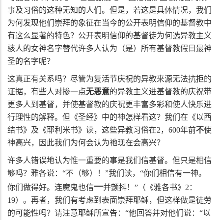
事及习俗的这种无知的人们。但是，若这是具体情况，我们
为何发现他们崇拜的象征在当今的公开表明信仰的基督教中
有这么显著的特色？公开表明信仰的基督徒为何选异教主义
骇人的女神名字替代许多人认为（是）所有基督教假日最神
圣的名字呢？
这真正有关系吗？尽管为复活节庆祝的异教来源无法抗拒的
证据，有些人对掺一点
无恶意
的异教主义进基督教的庆祝带
更多人到基督，并使基督教的庆祝更丰富多彩和使人快乐进
行理性的解释。但《圣经》中的神怎样看这？我们在《以西
结书》及《耶利米书》读，这些异教习俗在
2
，
600
年前
不
使
神高兴，因此我们为何会认为祂现在会高兴？
许多人错误地认为惟一重要的事是我们信基督。但只是相信
够吗？雅各说：“不（够）！”我们读，“你们相信有一神。
━
你们做得好。连魔鬼也信
并颤抖！”（《雅各书》
2
：
19
）。再者，我们有考虑到表面崇拜耶稣，但这样做是徒劳
的可能性吗？请注意耶稣所宣告：“他回答并对他们说：“以