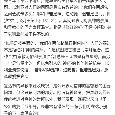
祷三年半不会下雨后，他与亚哈王召集人们一起解决这问
题。以利亚对人们的问题是最富有教益的：“你们在两想法
之间会犹豫多久？耶和华若是神，追随祂；但若是巴力，拥
护它”（《列王纪上》
18
：
21
）。其问题表明对真神的崇拜
和异教徒的巴力崇拜混合。此是《修订的新
<
圣经
>
注释》关
于以利亚问题不得不说的：
“似乎是按字面的，‘你们在两岔路跳行到何时？’人们的罪过
不是拒绝对
[
神
]
的崇拜，而是试图把它和巴力崇拜混合。这
种合并
[
宗教习俗和崇拜混合
]
总是人认为是有气量的，而另
一个是气量小的。但以色列人的
[
神
]
不给其他神留机会。以
利亚清楚说这：“
若耶和华是神，追随祂；但若是巴力，那
么就拥护它
”。
复活节的异教来源及庆祝，是公开表明信仰的基督教的主要
问题，但这只是问题的部分。除违背神命令，把异教习俗及
传统掺进对真神的崇拜以外，我们发现，连据说来自《圣
━
经》的复活节部分，是非常有错误的
按我们将在这小册
子的下一篇明白的！