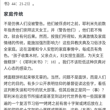
书》
44
：
21-23
）。
家庭传统
不是仿佛人们没被警告。他们被俘虏时之前，耶利米先前数
年指责他们崇拜这天女王，并（警告他们），他们若不悔
改，就会有何后果。然而，按我们所得知，充满激情及家庭
情绪的传统，能施加强烈影响力！这些异教庆典及习俗涉及
全家庭。这在温暖和令人安慰的家庭事情中，每成员有角
色。“孩子收集木材，父亲点火，妇女捏生面团，为天女王
做糕饼”（《耶利米书》
7
：
18
）。我们不该贬低这种庆典对
人心态的感染力。
烤面糕饼听起来够无辜的。当然，问题不是面饼，而是人们
烤它的目的。有多少公开表明信仰的基督徒读这些字，看低
这判断失误和可怜的犹大部落，但其后做正是同一（事）？
耶利米在这些节所描述是甚至到这时代世界各地一些国家普
━
遍的一个复活节习俗
烤烤之前有凿十字架或烤后放在上
面的甜奶浆十字架的小蛋糕或圆面包。这些（东西）在所谓