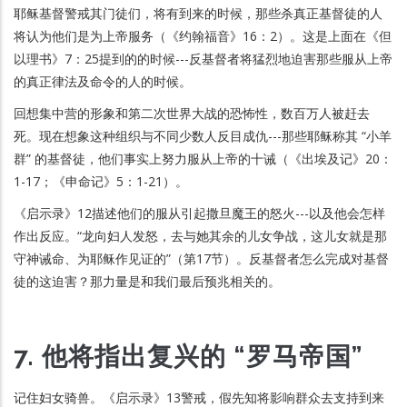
耶稣基督警戒其门徒们，将有到来的时候，那些杀真正基督徒的人
将认为他们是为上帝服务（《约翰福音》16：2）。这是上面在《但
以理书》7：25提到的的时候---反基督者将猛烈地迫害那些服从上帝
的真正律法及命令的人的时候。
回想集中营的形象和第二次世界大战的恐怖性，数百万人被赶去
死。现在想象这种组织与不同少数人反目成仇---那些耶稣称其 “小羊
群” 的基督徒，他们事实上努力服从上帝的十诫（《出埃及记》20：
1-17；《申命记》5：1-21）。
《启示录》12描述他们的服从引起撒旦魔王的怒火---以及他会怎样
作出反应。“龙向妇人发怒，去与她其余的儿女争战，这儿女就是那
守神诫命、为耶稣作见证的”（第17节）。反基督者怎么完成对基督
徒的这迫害？那力量是和我们最后预兆相关的。
7. 他将指出复兴的 “罗马帝国”
记住妇女骑兽。《启示录》13警戒，假先知将影响群众去支持到来