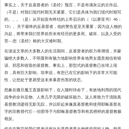
事实上，关于反基督者的《圣经》预言，不是布满灰尘的古作品、
（不是）对我们现代时期无关紧要。它们是具体为我们现代时期写
的。。。（是）从开始宣布终结的上帝启示的（《以赛亚书》46：
10）。关于最终的反基督者，他的警告是至关重要，因为这人物的
兴起，将带来我们世界前所未有经历的更多死、破坏、以及人受的
苦---您《圣经》称的大灾难时期。
在读这文章的大多数人的生活期间，反基督者的权力将增强，并蒙
骗绝大多数人，不明显和有魅力地影响世界各地男女愿意相信有错
误、邪恶和假冒的基督教。事实上，那型式的基督教已在球上现
存，具有巨大影响。坦率说，有您已在它的影响下的非常大可能
性，让您处于更易受这未来暴君伤害的状态。
想象在撒旦魔王直接影响下，在人随时待命下，有效地利用的现代
战争的全补足物、人类几乎无限的破坏能力。这人将致力于清除真
基督教消逝得无影无踪，并以听起来像真基督教和使用耶稣基督名
字的宗教替代它---但那等于与耶稣基督教导和有其榜样的基督教极
相反。
也许在预言的我们将来没有比反基督者更大赫然耸现的人物。您是