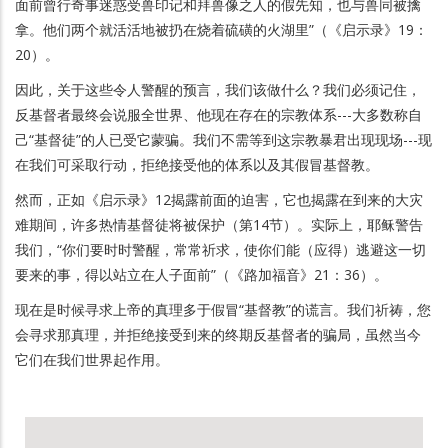
面前曾行奇事迷惑受兽印记和拜兽像之人的假先知，也与兽同被擒
拿。他们两个就活活地被扔在烧着硫磺的火湖里”（《启示录》19：
20）。
因此，关于这些令人警醒的预言，我们该做什么？我们必须记住，
反基督者最终会说服全世界、他现在存在的宗教体系---大多数称自
己“基督徒”的人已受它蒙骗。我们不需等到这宗教暴君出现现场---现
在我们可采取行动，拒绝接受他的体系以及其假冒基督教。
然而，正如《启示录》12揭露前面的迫害，它也揭露在到来的大灾
难期间，许多热情基督徒将被保护（第14节）。实际上，耶稣警告
我们，“你们要时时警醒，常常祈求，使你们能（应得）逃避这一切
要来的事，得以站立在人子面前”（《路加福音》21：36）。
现在是时候寻求上帝的真理多于假冒“基督教”的谎言。我们祈祷，您
会寻求那真理，并拒绝接受到来的终期反基督者的骗局，虽然当今
它们在我们世界起作用。