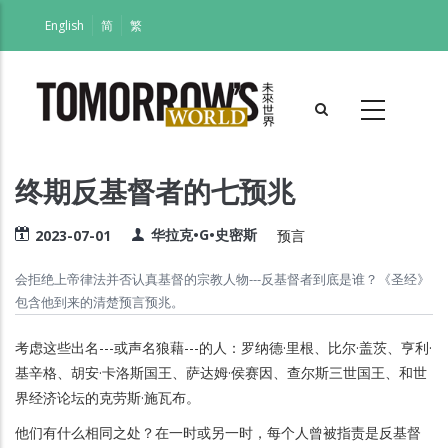
跳
English
简
繁
转
到
主
要
内
容
终期反基督者的七预兆
华拉克•G•史密斯
2023-07-01
预言
会拒绝上帝律法并否认真基督的宗教人物---反基督者到底是谁？《圣经》
包含他到来的清楚预言预兆。
考虑这些出名---或声名狼藉---的人：罗纳德·里根、比尔·盖茨、亨利·
基辛格、胡安·卡洛斯国王、萨达姆·侯赛因、查尔斯三世国王、和世
界经济论坛的克劳斯·施瓦布。
他们有什么相同之处？在一时或另一时，每个人曾被指责是反基督