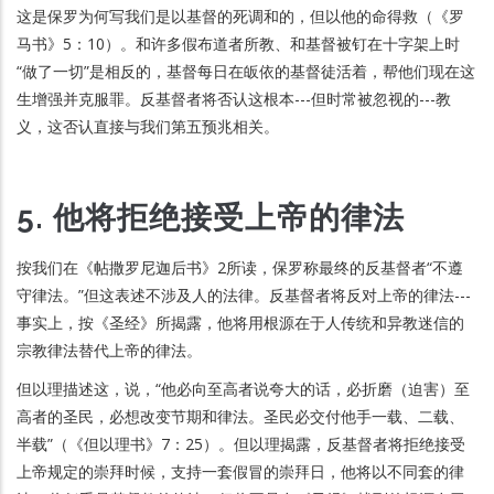
这是保罗为何写我们是以基督的死调和的，但以他的命得救（《罗
马书》5：10）。和许多假布道者所教、和基督被钉在十字架上时
“做了一切”是相反的，基督每日在皈依的基督徒活着，帮他们现在这
生增强并克服罪。反基督者将否认这根本---但时常被忽视的---教
义，这否认直接与我们第五预兆相关。
5. 他将拒绝接受上帝的律法
按我们在《帖撒罗尼迦后书》2所读，保罗称最终的反基督者“不遵
守律法。”但这表述不涉及人的法律。反基督者将反对上帝的律法---
事实上，按《圣经》所揭露，他将用根源在于人传统和异教迷信的
宗教律法替代上帝的律法。
但以理描述这，说，“他必向至高者说夸大的话，必折磨（迫害）至
高者的圣民，必想改变节期和律法。圣民必交付他手一载、二载、
半载”（《但以理书》7：25）。但以理揭露，反基督者将拒绝接受
上帝规定的崇拜时候，支持一套假冒的崇拜日，他将以不同套的律