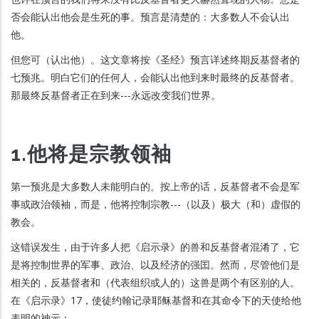
否会能认出他会是生死的事。预言是清楚的：大多数人不会认出
他。
但您可（认出他）。这文章将按《圣经》预言详述终期反基督者的
七预兆。明白它们的任何人，会能认出他到来时最终的反基督者。
那最终反基督者正在到来---永远改变我们世界。
1.他将是宗教领袖
第一预兆是大多数人未能明白的。按上帝的话，反基督者不会是军
事或政治领袖，而是，他将控制宗教---（以及）极大（和）虚假的
教会。
这错误发生，由于许多人把《启示录》的兽和反基督者混淆了，它
是将控制世界的军事、政治、以及经济的强囯。然而，尽管他们是
相关的，反基督者和（代表组织或人的）这兽是两个有区别的人。
在《启示录》17，使徒约翰记录耶稣基督和在其命令下的天使给他
表明的神示：