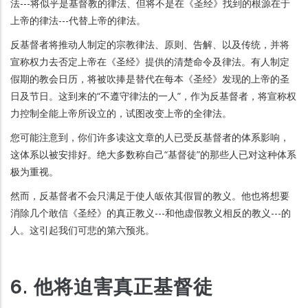
法---将似乎是基督教的律法、但将不是在《圣经》找到的根源在于
上帝的律法---代替上帝的律法。
反基督者将推动人制定的宗教律法、原则、告解、以及传统，并将
宣称权力去否定上帝在《圣经》提供的清楚命令及律法。有人制定
假期的教会日历，将被吹捧是替代在每本《圣经》发现的上帝的圣
日及节日。这到来的“不遵守律法的一人”，作为反基督者，将宣称权
力控制全能上帝所设立的，试图改变上帝的全律法。
您可能注意到，你们许多读这文章的人已受反基督者的体系影响，
这体系以被安排好。绝大多数称自己“基督徒”的那些人已对这种体系
极为重视。
然而，反基督者不会只满足于使人皈依其假冒的教义。他也将想要
消除几个敢信《圣经》的真正教义---和他虚假教义相反的教义---的
人。这引起我们可悲的第六预兆。
6. 他将迫害真正基督徒