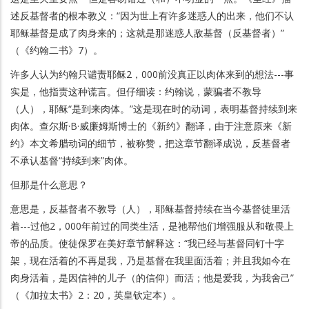
述反基督者的根本教义：“因为世上有许多迷惑人的出来，他们不认
耶稣基督是成了肉身来的；这就是那迷惑人敌基督（反基督者）”
（《约翰二书》7）。
许多人认为约翰只谴责耶稣2，000前没真正以肉体来到的想法---事
实是，他指责这种谎言。但仔细读：约翰说，蒙骗者不教导
（人），耶稣“是到来肉体。”这是现在时的动词，表明基督持续到来
肉体。查尔斯·B·威廉姆斯博士的《新约》翻译，由于注意原来《新
约》本文希腊动词的细节，被称赞，把这章节翻译成说，反基督者
不承认基督“持续到来”肉体。
但那是什么意思？
意思是，反基督者不教导（人），耶稣基督持续在当今基督徒里活
着---过他2，000年前过的同类生活，是祂帮他们增强服从和敬畏上
帝的品质。使徒保罗在美好章节解释这：“我已经与基督同钉十字
架，现在活着的不再是我，乃是基督在我里面活着；并且我如今在
肉身活着，是因信神的儿子（的信仰）而活；他是爱我，为我舍己”
（《加拉太书》2：20，英皇钦定本）。