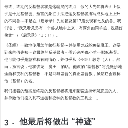
最终、终期的反基督者将是这骗局的终点---假的大先知将表面上似
乎是十足基督徒。预言的象征手法把这反基督者描写成从地上上升
的不同兽---不是在《启示录》先前篇及第17篇发现有七头的兽。我
们读， “我又看见另有一个兽从地中上来，有两角如同羊羔，说话好
像龙” （《启示录》13：11）。
《圣经》一致地使用羔羊象征基督---并使用龙或蛇象征魔王。这要
到来的假先知---这最终的反基督者---看起来将像小羊---耶稣基督。
他可能似乎是慈祥和有同情心，并似乎从《圣经》教导（人）。然
而，预言说，他将讲龙---魔王---的话。他教的 “基督教” 将是微妙地
歪曲和变种的基督教---不是耶稣基督的真正基督教，虽然它会宣称
他（基督）的名。
我们接着的预兆是终期的反基督者将用来蒙骗连持怀疑态度的人、
并导致他们投入其不道德和变种的基督教的工具之一。
3． 他最后将做出 “神迹”