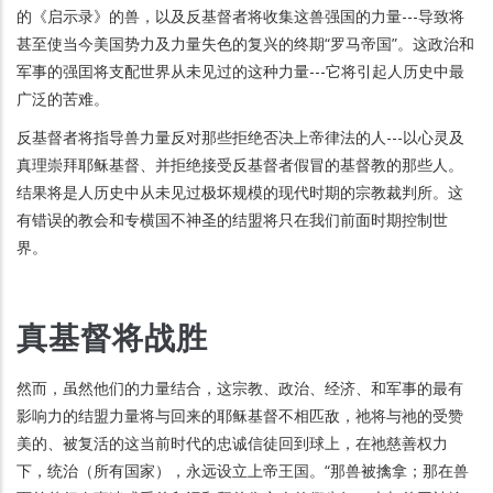
的《启示录》的兽，以及反基督者将收集这兽强国的力量---导致将
甚至使当今美国势力及力量失色的复兴的终期“罗马帝国”。这政治和
军事的强囯将支配世界从未见过的这种力量---它将引起人历史中最
广泛的苦难。
反基督者将指导兽力量反对那些拒绝否决上帝律法的人---以心灵及
真理崇拜耶稣基督、并拒绝接受反基督者假冒的基督教的那些人。
结果将是人历史中从未见过极坏规模的现代时期的宗教裁判所。这
有错误的教会和专横国不神圣的结盟将只在我们前面时期控制世
界。
真基督将战胜
然而，虽然他们的力量结合，这宗教、政治、经济、和军事的最有
影响力的结盟力量将与回来的耶稣基督不相匹敌，祂将与祂的受赞
美的、被复活的这当前时代的忠诚信徒回到球上，在祂慈善权力
下，统治（所有国家），永远设立上帝王国。“那兽被擒拿；那在兽