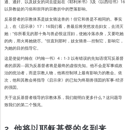
通、通奸、以及妓女的词去提如在《耶利米书》3及《以西结书》16
以异教徒的习俗和崇拜的宗教折中的堕落影响。
反基督者的宗教体系是妓女骑这兽的！但它和兽是不相同的。事实
上，在《启示录》17：16我们看，兽最后将突然攻击妇女，去消灭
她：“你所看见的那十角与兽必恨这淫妇，使她冷落赤身，又要吃她
的肉，用火将她烧尽。”但直到那时，妓女骑兽---控制它，影响它，
为她的目的指导它。
这是使徒约翰在《约翰一书》4：1-3 以有错误的先知语境写反基督
者的原因---因为反基督者将是最终的虚假先知。他不会是军事或政
治的统治者，而是宗教人物，他将控制球上最有影响力的教会。依
次，他和其教会将指导《启示录》的已知为终期兽强囯的军事-经济
的强囯。
关于这反基督者领导的宗教体系，我们能明白更多什么？这问题导
致我们的第二个预兆。
2. 他将以耶稣基督的名到来