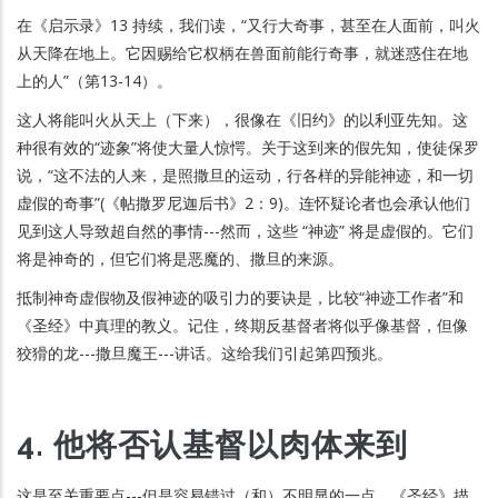
在《启示录》13 持续，我们读，“又行大奇事，甚至在人面前，叫火
从天降在地上。它因赐给它权柄在兽面前能行奇事，就迷惑住在地
上的人”（第13-14）。
这人将能叫火从天上（下来），很像在《旧约》的以利亚先知。这
种很有效的“迹象”将使大量人惊愕。关于这到来的假先知，使徒保罗
说，“这不法的人来，是照撒旦的运动，行各样的异能神迹，和一切
虚假的奇事”(《帖撒罗尼迦后书》2：9)。连怀疑论者也会承认他们
见到这人导致超自然的事情---然而，这些 “神迹” 将是虚假的。它们
将是神奇的，但它们将是恶魔的、撒旦的来源。
抵制神奇虚假物及假神迹的吸引力的要诀是，比较“神迹工作者”和
《圣经》中真理的教义。记住，终期反基督者将似乎像基督，但像
狡猾的龙---撒旦魔王---讲话。这给我们引起第四预兆。
4. 他将否认基督以肉体来到
这是至关重要点---但是容易错过（和）不明显的一点。《圣经》描