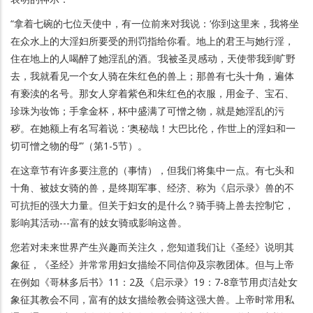
“拿着七碗的七位天使中，有一位前来对我说：‘你到这里来，我将坐
在众水上的大淫妇所要受的刑罚指给你看。地上的君王与她行淫，
住在地上的人喝醉了她淫乱的酒。’我被圣灵感动，天使带我到旷野
去，我就看见一个女人骑在朱红色的兽上；那兽有七头十角，遍体
有亵渎的名号。那女人穿着紫色和朱红色的衣服，用金子、宝石、
珍珠为妆饰；手拿金杯，杯中盛满了可憎之物，就是她淫乱的污
秽。在她额上有名写着说：‘奥秘哉！大巴比伦，作世上的淫妇和一
切可憎之物的母’”（第1-5节）。
在这章节有许多要注意的（事情），但我们将集中一点。有七头和
十角、被妓女骑的兽，是终期军事、经济、称为《启示录》兽的不
可抗拒的强大力量。但关于妇女的是什么？骑手骑上兽去控制它，
影响其活动---富有的妓女骑或影响这兽。
您若对未来世界产生兴趣而关注久，您知道我们让《圣经》说明其
象征，《圣经》并常常用妇女描绘不同信仰及宗教团体。但与上帝
在例如《哥林多后书》11：2及《启示录》19：7-8章节用贞洁处女
象征其教会不同，富有的妓女描绘教会骑这强大兽。上帝时常用私