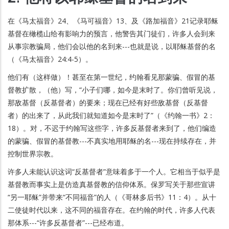
在《马太福音》24、《马可福音》13、及《路加福音》21记录耶稣
基督在橄榄山给有影响力的预言，他警告其门徒们，许多人会到来
从事宗教骗局，他们会以他的名到来---也就是说，以耶稣基督的名
（《马太福音》24:4-5）。
他们有（这样做）！甚至在第一世纪，约翰看见那蒙骗、假冒的基
督教扩散，（他）写，“小子们哪，如今是末时了。你们曾听见说，
那敌基督（反基督者）的要来；现在已经有好些敌基督（反基督
者）的出来了，从此我们就知道如今是末时了”（《约翰一书》2：
18）。对，不迟于约翰写这些字，许多反基督者来到了，他们编造
的蒙骗、假冒的基督教---不真实地用耶稣的名---现在持续存在，并
控制世界宗教。
许多人未能认识这词“反基督者”意味着多于一个人。它相当于似乎是
基督教而事实上是仿造真基督教的信仰体系。保罗写关于那些宣讲
“另一耶稣”并带来“不同福音”的人（《哥林多后书》11：4）。从十
二使徒时代以来，这不同的福音存在。在约翰的时代，许多人代表
那体系---“许多反基督者”---已经布道。