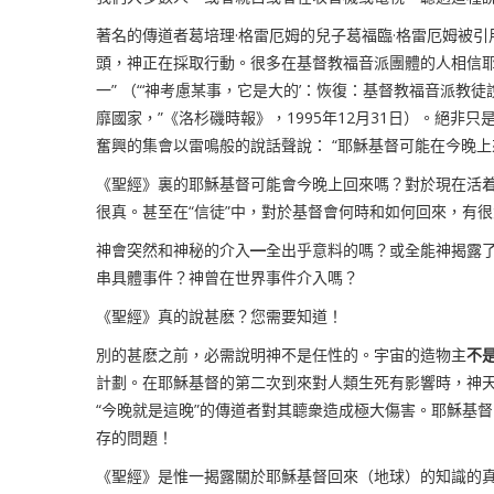
著名的傳道者葛培理
·
格雷厄姆的兒子葛福臨
·
格雷厄姆被引
頭，神正在採取行動。很多在基督教福音派團體的人相信
一” （“‘神考慮某事，它是大的’：恢復：基督教福音派教徒
靡國家，”《洛杉磯時報》，
1995
年
12
月
31
日）。絕非只
奮興的集會以雷鳴般的說話聲說： “耶穌基督可能在今晚
《聖經》裏的耶穌基督可能會今晚上回來嗎？對於現在活
很真。甚至在“信徒”中，對於基督會何時和如何回來，有
神會突然和神秘的介入
━
全出乎意料的嗎？或全能神揭露
串具體事件？神曾在世界事件介入嗎？
《聖經》真的說甚麽？您需要知道！
別的甚麽之前，必需說明神不是任性的。宇宙的造物主
不
計劃。在耶穌基督的第二次到來對人類生死有影響時，神
“今晚就是這晚”的傳道者對其聼衆造成極大傷害。耶穌基
存的問題！
《聖經》是惟一揭露關於耶穌基督回來（地球）的知識的