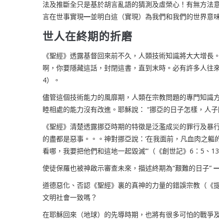
法及推斷全只是基於胡言亂語的猜測及虛榮心！有無方法
言在世事實現
━
並明白這（實現）為我們和我們的世界意
世人在終期的折磨
《聖經》透露基督回來前不久，人類技術知識將大大增長。
啊，你要隱藏這話，封閉這書，直到末時。必有許多人往來
4
）。
儘管這個技術能力的風靡期，人類在宗教問題的專門知識
睦相處的能力沒有改進。耶穌說： “挪亞的日子怎樣，人子
《聖經》清楚透露挪亞時期的特徵是泛濫成災的罪行及暴
的盡都是惡事。。。神對挪亞說：‘在我面前，凡血肉之軀
看哪，我要把他們和這地一起毀滅’
”
（《創世記》
6
：
5
、
13
使徒保羅也被神啟示審查未來，描述終期為“艱難的日子”
道德惡化
、
否認《聖經》裏的真神的力量的錯誤宗教（《
文明社會一致嗎？
在耶穌回來（地球）的先導時期，也將有很多可怕的戰爭