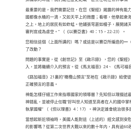
最重要的是，我們需要記住，在您《聖經》揭露的神有能
國都像水桶的一滴，又如天平上的微塵；看哪，他擧起衆
之上，地上的居民有如蚱蜢。他鋪張穹蒼如幔子，展開諸天
審判官成為虛空
。” （《以賽亞書》
40
：
15
，
22-23
）。
您相信這個（上面所講的）嗎？或這是以賽亞所編造的
━
了改動？
問題的事實是，從《創世記》至《啟示錄》，您的《聖經
入，並將繼續介入的預言。從《馬太福音》
24
、
《馬可福
《路加福音》
21
裏的“橄欖山預言”至祂在《啟示錄》給使
正確預言的意義。
神能怎樣仔細工作來指導國家的領導層？先知但以理描述
神錯亂，並被停止任職“好叫世人知道至高者在人的國中掌
執掌國權”
（《但以理書》
4
：
17
）。神決定誰會統治很多
當想起新近領袖時，美國人能對這（上述的）經文感到安
的影響嗎？
從第二次世界大戰以來的數十年内，具有逾
60