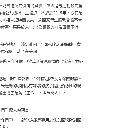
━
或冒拖欠其債務的風險。英國是最近勒緊其腰
集權公共機構
━
正被迫，不遲於
2015
年，從其預
跌。相當短時間以來，這國家衛生服務曾很不量
使產生惡果於人”（《公費藥的凶險事實不消
在許多地方，減少貧困
、
年輕和老人的保健（費
嚴厲程度，甚至在美國：
來的三年期間，從當地保健和預防（疾病）方案
他城市的社區診所，它們為那些没有保險的窮人
拉米達縣的那個為有哮喘的孩子提供預防性的服
嚴重損害預防（工作），排斥窮人》，
作鬥爭驚人的預言：
發作鬥爭，一部分這錢是專用於使美國醫院對國
要求。