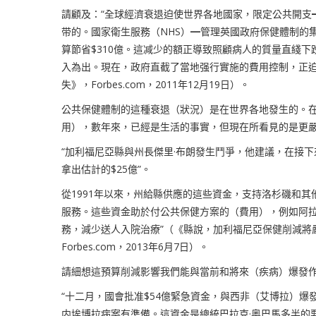
請顧及：“全球經濟衰退迫使世界各地國家，限定公共開支
带的。國家衛生服務（
NHS
）
━
管理英國政府保健體制的
算節省
$310
億。這减少的額正導致照顧病人的質量直綫下
入為出。現在，政府直截了當地强行實施的費用控制，正迫
失》，
Forbes.com
，
2011
年
12
月
19
日）。
公共保健體制的這種衰退（狀況）是在世界各地發生的。
用），數年來，已經是生活的事實，但現在所看見的是更
“加利福尼亞縣與州長傑里
·
布朗發生鬥爭，他建議，在接下
拿出估計的
$25
億”。
從
1991
年以來，州給縣供應的這些資金，支持洛杉磯和其
服務。這些資金助於付公共保健方案的（費用），例如阿
務，減少送人入院治療”（《縣說，加利福尼亞保健削減將
Forbes.com
，
2013
年
6
月
7
日）。
請細想這預算削減影響我們能與當前和將來（疾病）爆發
“十二月，國會批准
$54
億緊急資金，與西非（艾博拉）爆
内埃博拉病案有準備。這資金是總統巴拉克
·
奥巴馬多半的