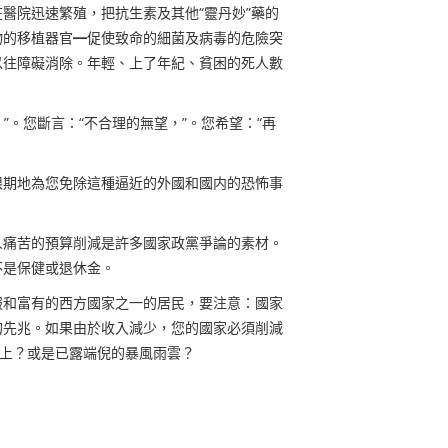
醫院迅速繁殖，把抗生素及其他“靈丹妙”藥的
物的移植器官
━
促使致命的細菌及病毒的危險突
以往障礙消除。年輕
、
上了年紀
、
貧困的死人數
”。您斷言：“不合理的無望，”。您希望：“再
限期地為您免除這種逼近的外國和國内的恐怖事
人痛苦的預算削減是許多國家政黨爭論的素材。
不是保健或退休金。
服和富有的西方國家之一的居民，要注意：國家
的先兆。如果由於收入減少，您的國家必須削減
在上？或是已露端倪的暴風雨雲？