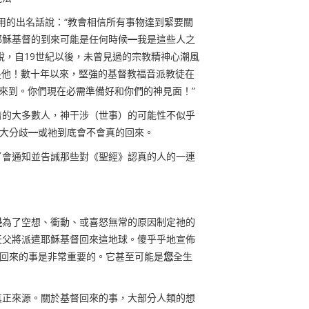
用的出名話說：“教會相信所有事物達到緊要關
耶穌基督的到來可能是任何時候
━
我是這些人之
說，自
19
世紀以後，未曾見過的宗教精神心潮風
是他！數十年以來，堅強的基督教福音派教徒在
上來到。你們現在必需準備好和你們的神見面！”
着的大多數人，神干涉（世事）的可能性不似乎
很大分歧
━
或祂到底會不會真的回來。
了會通知並告誡那些對《聖經》認真的人的一連
是
為了空想
、
衝動
、
或喜怒無常的原因制定祂的
天父將派遣耶穌基督回來這地球。傻乎乎地宣佈
督回來的事是非常重要的。它甚至可能是
您
全生
真正來源。關於基督回來的事，大部分人類的想