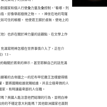
力對國家和個人行使
全
力量及
全
控制。“看哪，列
海島，好像舉起極微之物。。。
神坐在地的穹窿
如可住的帳棚。 他使君王歸於虛無，使地上的
（他）也許在關於神力量的這觀點
、
在文學上作
》充滿寫明神怎樣在世界事情介入了，正在介
音》
13
、
徒約翰關於將來的神示，甚至耶穌自己的話充滿
最顯著的古帝國之一的尼布甲尼撒王怎樣變得精
權，要將國賜給誰就賜給誰，并且立極卑微的人
國家，有時讓最卑鄙的人任職。
慰嗎？英國人能注意他們縂理的行為，並明白神
政府的不穩定意大利能嗎？
其他歐洲國家也面對