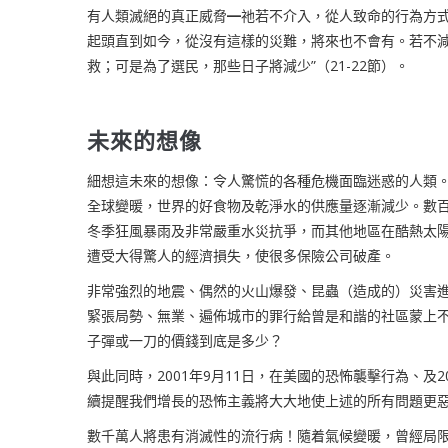
有人類滅絕的真正威脅
━
祂若不介入，從人致命的行為方式
起頭直到如今，從沒有這樣的災難，將來也不會有。若不
救；可是為了選民，那些日子將減少”
（
21-22
節）。
未來的想像
細想這未來的想像：令人驚慌的各種危機面臨迷惑的人類
全球變暖，世界的好食物及乾淨水的供應量逐漸減少。數
冬季狂風暴雨及非常嚴重水災抗爭，而其他地區在酷熱太
遭受大得驚人的經濟損失，使很多保險公司破產。
非常強烈的地震
、
偶然的火山爆發
、
昆蟲（造成的）災害
緊張局勢
、
無業
、
遍佈城市的罪行給曾是和諧的社區蒙上
子彈或一刀的價錢到底是多少？
與此同時，
2001
年
9
月
11
日，在美國的恐怖襲擊行為
、
及
2
續提醒我們增長的恐怖主義將大大地使上述的所有問題更
數千萬人將患有消滅性的流行病！隨着氣候變暖，曾經局