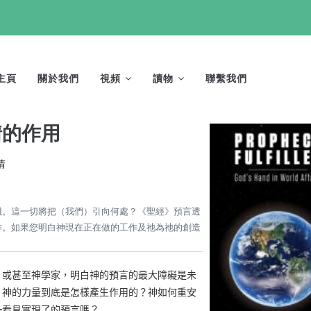
AIN
AVIGATION
主頁
關於我們
視頻
讀物
聯繫我們
情的作用
情
機。這一切將把（我們）引向何處？《聖經》預言透
作。如果您明白神現在正在做的工作及祂為祂的創造
、
或甚至神學家，明白神的預言的最大障礙是未
。神的力量到底是怎樣產生作用的？神如何重安
━
看見實現了的預言嗎？