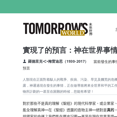
移
至
主
M
內
N
容
實現了的預言：神在世界事
羅德里克•C•梅雷迪思（1930-2017）
當前發生的事
預言
人類現在正面對着駭人的戰爭、疾病、污染、旱災及饑荒的危
露，神通過現在發生的事情，正在做導致將來全世界和平的工
物所計劃的━甚至在困難的時候，您能有希望！
對於那些不是真的理解《聖經》的現代科學家
、或
企業家
能全理解真神
━
在《聖經》透露的造物主神
━
絕對是
真的
排國家的命運？我們能在歷史記載
━
甚至在現在世界事情