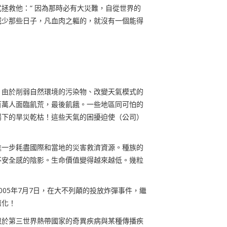
拯救他：“
因為那時必有大災難，自從世界的
減少那些日子，凡血肉之軀的，就沒有一個能得
。由於削弱自然環境的污染物
、
改變天氣模式的
百萬人面臨飢荒，最後飢餓。一些地區同可怕的
陽下的旱災乾枯！這些天氣的困擾迫使（公司）
進一步耗盡國際和當地的災害救濟資源。種族的
不安全感的陰影。生命價值變得越來越低。幾粒
005
年
7
月
7
日，在大不列顛的投放炸彈事件，繼
惡化！
限於第三世界熱帶國家的奇異疾病與某種傳播疾