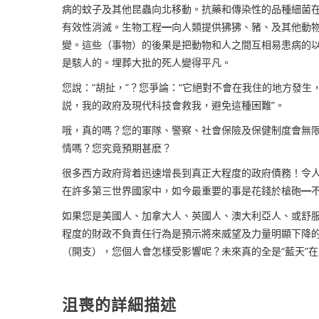
病的蚊子及其他昆蟲向北移動。抗藥和傳染性的品種細菌在
有效性消滅。生物工程
━
向人類提供狒狒
、
豬
、
及其他動
變。這些（事物）的後果是把動物和人之間互相易患病的
是駭人的。埋葬大批的死人變得平凡。
您說：“胡扯，”？您爭論：“它絕對不會在我住的地方發生，
説，我的政府及現代科技會救我，避免這種困難”。
哦，真的嗎？您的軍隊
、
警察
、
社會保險及保健制度會無
情嗎？您究竟預期甚麽？
很多西方政府背着迅速增長到真正大程度的政府債務！令
在許多第三世界國家中，如今最重要的事是花錢於槍砲
━
如果您是美國人
、
加拿大人
、
英國人
、
澳大利亞人
、
或舒
程度的財政不負責任行為是預示將來威望及力量明顯下降
（開支），您個人會怎樣受影響呢？未來真的全是“藍天”
沮喪的詳細描述