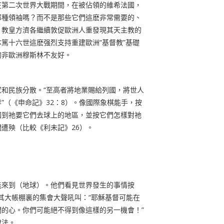
在第二次世界大戰期間，在被佔領的維希法國，
那種領袖嗎？而不是那些它們這麽非常需要的
、
？教皇方濟各繼續敦促歐洲人重發現其天主教的
本篤十六世這麽强烈支持重建歐洲“基督教”基礎
的非歐洲穆斯林不友好。
和民族分散。“
至高者將地業賜給列國，將世人
”
（《申命記》
32
：
8
）。像國際象棋能手，按
國到祂要它們去球上的地區，並按它們怎樣對祂
們遭殃（比較《利未記》
26
）。
能來到（地球）。他們看見世界發生的事情按
在其大帳棚裏的集會大聲吼叫：“耶穌基督可能在
的心。你們可能絕不得到像這樣的另一機會！”
說法。