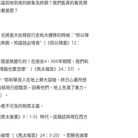
意識到祂到來的跡象及終期？我們能真的看見預
味着甚麽？
也將是大批移民行走和大遷移的時候：“
但以理
奔跑，知識就必增長”
（《但以理書》
12
：
方面是無變化的！在過去
4
，
000
年期間，我們和
降臨也要怎樣” （《馬太福音》
24
：
37
）。
行
: “
耶和華見人在地上罪大惡極，終日心裏所想
的結局已經臨到，因著他們，地上充滿了暴力。
）。
━
愚不可及的物質主義
、
提摩太後書》
3
：
1-5
）時代。這描述與現在西方
及破壞（《馬太福音》
24
：
3-20
）。耶穌告誡會