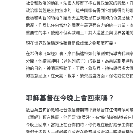
社會和政治的動亂。
法國人經歷了極右翼政治家的興起，
政治家曾經是無拘無束的
。這些國家有得到它們應得到的
像樣和明智的領袖？羅馬天主教教皇在歐洲的角色怎麽樣
遺產，作爲比任何當地的國家主義更强有力的統一力量。
重要性的事，使他不但與歐洲土耳其人還甚至與世界各地
現在世界政治穩定性確實是像虛無之物那麽可靠。
在希伯來《聖經》裏，摩西描述神如何策劃並指導古代國家
分開，他按照神明（以色列孩子）的數目，為萬民劃定疆界
祂的目的，神隨意移動王
、
王后
、
象及兵。祂指導很多大
的旨意屈服，在天氣
、
戰爭
、
繁榮昌盛方面，保佑或使它
耶穌基督在今晚上會回來嗎
？
數百萬五旬節派和福音派信徒期待耶穌基督在任何時候可
《聖經》預言進展，他們要“準備好”。有“鉄”肺的佈道者
今晚上回來，當祂正在召你們時，你們現在最好給予主你們
我們大多數人
━
或者親自或者在收音機或電視
━
聼過這種