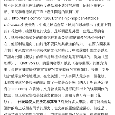
對不用其意識形態上的程度是低和不典雅的演員 --絕對不用有污
點、丑聞和道德誠實正直上產生問題的演員” (來
源：
http://time.com/5112061/china-hip-hop-ban-tattoos-
television/)
更最近，中國足球協會禁止球員在球場顯示（皮膚上刺
的）花紋時，擁護類似的決定。足球明星是外面一些最上墨的名
人，祗有例如葡萄牙的前鋒克裡斯蒂亞諾.羅納爾多的稀少例外存
在，他抵制這趨向，由於他不要限制其獻血的能力。 在西方國家媒
介數十年來曾宣傳可供替代的文化的時代；中國嚴厲打擊文身以及
它認為公開（花紋）的顯示是無禮或粗俗是有點獨具的。例如《墨
能手》、《Kat Von D。的邁阿密墨》以及《洛杉磯墨》的西方演
出，是把文身院變成‘現實電視’的首要時候的電視節目。後來，文身
統計數字全球性地增加。在北美洲，十人有兩人最少有一個花紋。
太時常沒講的是接著的統計數字━顯著百分率（的人）對這決定懊
悔(
Ipsos.com
) 在香港，文身曾被認為是罪犯和街上的強暴團伙的
標誌，但現在它變成是普遍文化部分，連祖母也可有一個（花
紋）。
什麼驅使人們決定標其身？
對於許多人來說，這可能祗曾是
酒醉的晚上或朋友同儕的壓力，但文身的重點是虛榮心。前提是，
必須花過度的時間欣賞自己，或試圖表現自己的形象。中國政府知