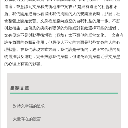
道這，並意識到文身和失衡地集中於‘自己’是與有道德的社會相矛
盾。我們開始把自己看得比我們周圍的人的安樂重要時，那麼，社
會整體上開始受苦。文身祗是趨向虛空的自我利益的第一步。不顧
與差衛生、血傳染的疾病有聯係的危險或對花紋選擇可能的遺憾，
文身促進不是與動手術增強（容貌）太不類似的反常文化。 文身有
許多負面的身體副作用，但最使人不安的方面是那些文身的人的心
理狀態。在我們表現方式方面，我們該是平衡的，經正常合理的食
物選擇以及運動，完全照顧我們身體，但避免欣賞身體近乎文身墨
的心理上有害的影響。
相關文章
對持久幸福的追求
大量存在的謊言