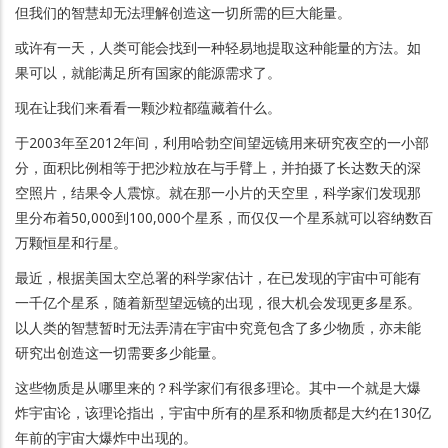
但我们的智慧却无法理解创造这一切所需的巨大能量。
或许有一天，人类可能会找到一种轻易地提取这种能量的方法。如
果可以，就能满足所有国家的能源需求了。
现在让我们来看看一颗沙粒都蕴藏着什么。
于2003年至2012年间，利用哈勃空间望远镜用来研究夜空的一小部
分，面积比例相等于把沙粒放在与手臂上，并拍摄了长达数天的深
空照片，结果令人震惊。就在那一小片的天空里，科学家们发现那
里分布着50,000到100,000个星系，而仅仅一个星系就可以容纳数百
万颗恒星和行星。
最近，根据美国太空总署的科学家估计，在已发现的宇宙中可能有
一千亿个星系，随着新型望远镜的出现，很大机会发现更多星系。
以人类的智慧暂时无法弄清在宇宙中究竟包含了多少物质，亦未能
研究出创造这一切需要多少能量。
这些物质是从哪里来的？科学家们有很多理论。其中一个就是大爆
炸宇宙论，该理论指出，宇宙中所有的星系和物质都是大约在130亿
年前的宇宙大爆炸中出现的。