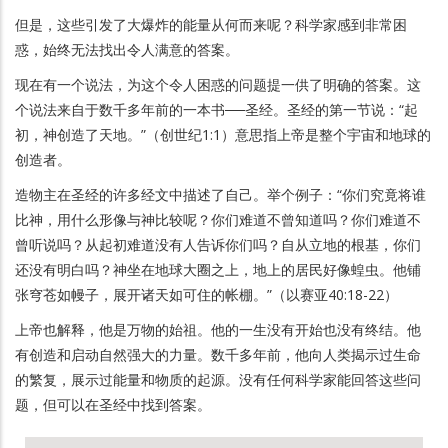
但是，这些引发了大爆炸的能量从何而来呢？科学家感到非常困
惑，始终无法找出令人满意的答案。
现在有一个说法，为这个令人困惑的问题提一供了明确的答案。这
个说法来自于数千多年前的一本书──圣经。圣经的第一节说：“起
初，神创造了天地。”（创世纪1:1）意思指上帝是整个宇宙和地球的
创造者。
造物主在圣经的许多经文中描述了自己。举个例子：“你们究竟将谁
比神，用什么形像与神比较呢？你们难道不曾知道吗？你们难道不
曾听说吗？从起初难道没有人告诉你们吗？自从立地的根基，你们
还没有明白吗？神坐在地球大圈之上，地上的居民好像蝗虫。他铺
张穹苍如幔子，展开诸天如可住的帐棚。”（以赛亚40:18-22）
上帝也解释，他是万物的始祖。他的一生没有开始也没有终结。他
有创造和启动自然强大的力量。数千多年前，他向人类揭示过生命
的繁复，展示过能量和物质的起源。没有任何科学家能回答这些问
题，但可以在圣经中找到答案。