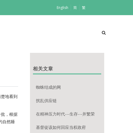
English
简
繁
相关文章
蜘蛛结成的网
清楚地看到
扰乱供应链
在精神压力时代---生存---并繁荣
一批，根据
的自然睡
基督徒该如何回应当权政府