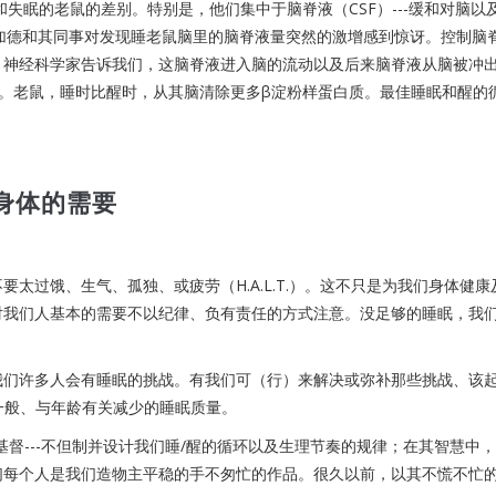
和失眠的老鼠的差别。特别是，他们集中于脑脊液（CSF）---缓和对脑以
加德和其同事对发现睡老鼠脑里的脑脊液量突然的激增感到惊讶。控制脑
。神经科学家告诉我们，这脑脊液进入脑的流动以及后来脑脊液从脑被冲
。老鼠，睡时比醒时，从其脑清除更多β淀粉样蛋白质。最佳睡眠和醒的
是身体的需要
太过饿、生气、孤独、或疲劳（H.A.L.T.）。这不只是为我们身体健康
对我们人基本的需要不以纪律、负有责任的方式注意。没足够的睡眠，我
我们许多人会有睡眠的挑战。有我们可（行）来解决或弥补那些挑战、该
有一般、与年龄有关减少的睡眠质量。
稣基督---不但制并设计我们睡/醒的循环以及生理节奏的规律；在其智慧中
们每个人是我们造物主平稳的手不匆忙的作品。很久以前，以其不慌不忙