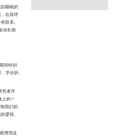
跟踪睡眠的
眠，在其呼
险有联系。
发动长期
及期间特别
时，学步的
研究者丹
晚上的一
控制我们的
脑的逻辑、
睡眠增强这