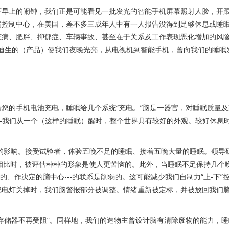
下早上的闹钟，我们正是可能看见一批发光的智能手机屏幕照射人脸，开
病控制中心，在美国，差不多三成年人中有一人报告没得到足够休息或睡
脏病、肥胖、抑郁症、车辆事故、甚至在于关系及工作表现恶化增加的风
爱迪生的（产品）使我们夜晚光亮，从电视机到智能手机，曾向我们的睡眠
您的手机电池充电，睡眠给几个系统“充电。”脑是一器官，对睡眠质量
--我们从一个（这样的睡眠）醒时，整个世界具有较好的外观。较好休息
绪的影响。接受试验者，体验五晚不足的睡眠、接着五晚大量的睡眠。领导
相比时，被评估种种的形象是使人更苦恼的。此外，当睡眠不足保持几个
意的、作决定的脑中心---的联系是削弱的。这可能减少我们自制力“上-下”
把电灯关掉时，我们脑警报部分被调整。情绪重新被定标，并被放回我们
存储器不再受阻”。同样地，我们的造物主曾设计脑有清除废物的能力，