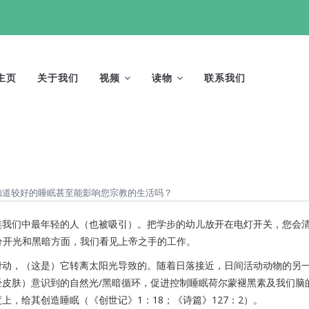
AIN
AVIGATION
主页
关于我们
视频
读物
联系我们
知道较好的睡眠甚至能影响您宗教的生活吗？
连我们中最年轻的人（也被吸引）。把学步的幼儿放开在电灯开关，您会
在分开光和黑暗方面，我们看见上帝之手的工作。
滑动，（这是）它转离太阳光导致的。随着日落接近，日间活动动物的另
皮肤）意识到的自然光/黑暗循环，促进控制睡眠荷尔蒙褪黑素及我们脑
，给其创造睡眠（《创世记》1：18；《诗篇》127：2）。