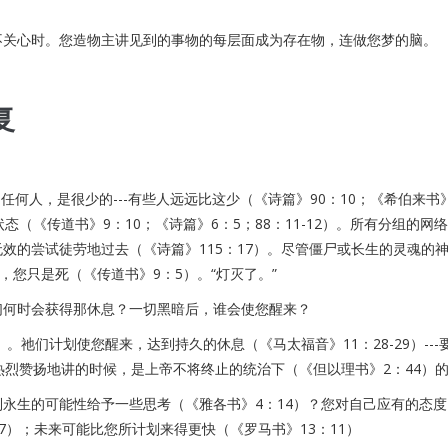
不关心时。您造物主讲见到的事物的每层面成为存在物，连做您梦的脑。
复
任何人，是很少的---有些人远远比这少（《诗篇》90：10；《希伯来书
（《传道书》9：10；《诗篇》6：5；88：11-12）。所有分组的网
效的尝试徒劳地过去（《诗篇》115：17）。尽管僵尸或长生的灵魂的
，您只是死（《传道书》9：5）。“灯灭了。”
们何时会获得那休息？一切黑暗后，谁会使您醒来？
。祂们计划使您醒来，达到持久的休息（《马太福音》11：28-29）---
热烈赞扬地讲的时候，是上帝不将终止的统治下（《但以理书》2：44）的
永生的可能性给予一些思考（《雅各书》4：14）？您对自己应有的态
7）；未来可能比您所计划来得更快（《罗马书》13：11）