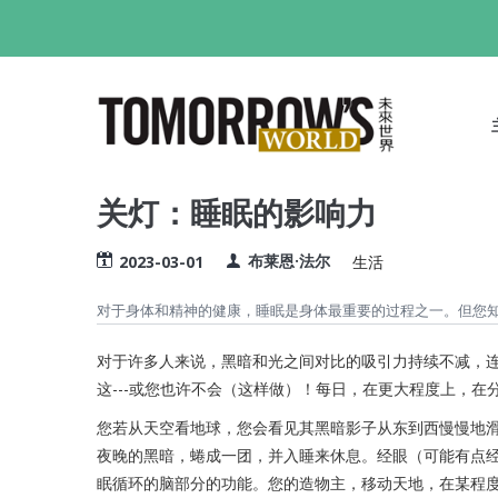
跳
转
到
M
主
N
要
内
容
关灯：睡眠的影响力
布莱恩·法尔
2023-03-01
生活
对于身体和精神的健康，睡眠是身体最重要的过程之一。但您
对于许多人来说，黑暗和光之间对比的吸引力持续不减，
这---或您也许不会（这样做）！每日，在更大程度上，
您若从天空看地球，您会看见其黑暗影子从东到西慢慢地
夜晚的黑暗，蜷成一团，并入睡来休息。经眼（可能有点经
眠循环的脑部分的功能。您的造物主，移动天地，在某程度上