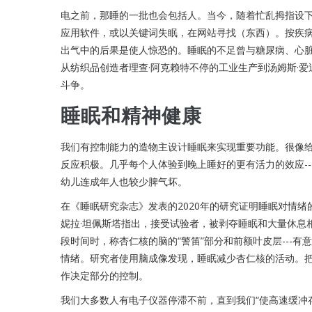
电之前，那睡的一批也会包括人。当今，随着忙乱拇指设
应用软件，或以关键词失眠，在网站寻找（东西）。按疾
出气中的后果是使人惊恐的。睡眠的不足曾与糖尿病、心
从纺织品创造者理查·阿克赖特不停的工业生产到汤姆斯·
斗争。
睡眠和精神健康
我们有控制能力的造物主设计睡眠来实现重要功能。很像给
反应积极。几乎每个人体验到晚上睡好的更有活力的效应-
幼儿连成年人也较少脾气坏。
在《睡眠研究杂志》发表的2020年的研究证明睡眠对情
妮拉·坦佩斯塔指出，接受试验者，被剥夺睡眠和大量休息
段时间时，称杏仁核的脑的“警笛”部分和前额叶皮层---有
情绪。研究者使用脑成像发现，睡眠减少杏仁核的活动。
作决定部分的控制。
我们大多数人有电子仪器停滞不前，直到我们“使高速缓冲