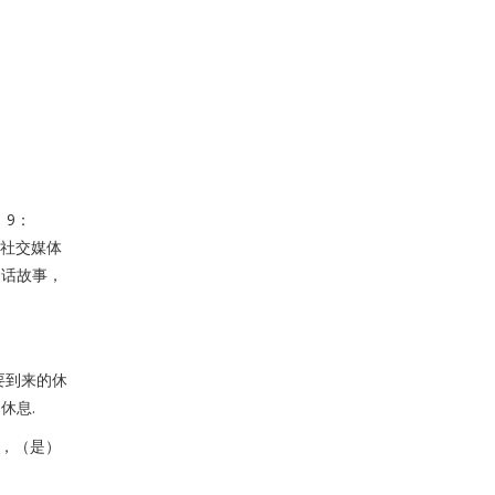
》9：
络社交媒体
神话故事，
要到来的休
休息.
度，（是）