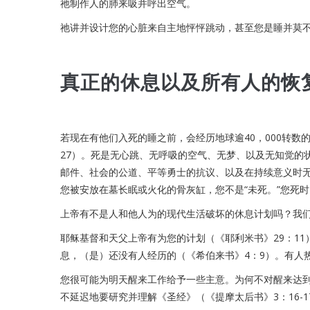
祂制作人的肺来吸并呼出空气。
祂讲并设计您的心脏来自主地怦怦跳动，甚至您是睡并莫
真正的休息以及所有人的恢
若现在有他们入死的睡之前，会经历地球逾40，000转数的
27）。死是无心跳、无呼吸的空气、无梦、以及无知觉的状态
邮件、社会的公道、平等勇士的抗议、以及在持续意义时无
您被安放在墓长眠或火化的骨灰缸，您不是“未死。”您死时
上帝有不是人和他人为的现代生活破坏的休息计划吗？我
耶稣基督和天父上帝有为您的计划（《耶利米书》29：11）
息，（是）还没有人经历的（《希伯来书》4：9）。有人
您很可能为明天醒来工作给予一些主意。为何不对醒来达到
不延迟地要研究并理解《圣经》（《提摩太后书》3：16-1