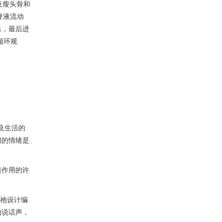
及瘦头骨和
脊液流动
出，最后进
循环规
及生活的
们的情绪是
起作用的许
，祂设计编
的说话声，