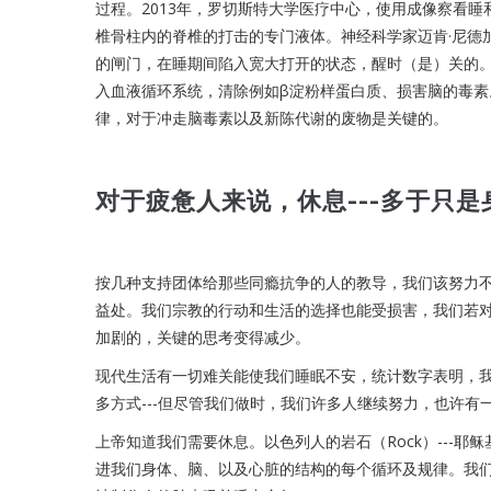
过程。2013年，罗切斯特大学医疗中心，使用成像察看睡
椎骨柱内的脊椎的打击的专门液体。神经科学家迈肯·尼德
的闸门，在睡期间陷入宽大打开的状态，醒时（是）关的
入血液循环系统，清除例如β淀粉样蛋白质、损害脑的毒素
律，对于冲走脑毒素以及新陈代谢的废物是关键的。
对于疲惫人来说，休息---多于只
按几种支持团体给那些同瘾抗争的人的教导，我们该努力不要
益处。我们宗教的行动和生活的选择也能受损害，我们若
加剧的，关键的思考变得减少。
现代生活有一切难关能使我们睡眠不安，统计数字表明，
多方式---但尽管我们做时，我们许多人继续努力，也许
上帝知道我们需要休息。以色列人的岩石（Rock）---耶
进我们身体、脑、以及心脏的结构的每个循环及规律。我