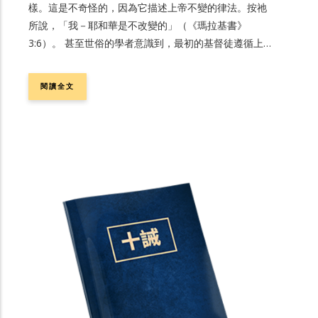
樣。這是不奇怪的，因為它描述上帝不變的律法。按祂
所說，「我－耶和華是不改變的」（《瑪拉基書》
3:6）。 甚至世俗的學者意識到，最初的基督徒遵循上帝
影響大的宗教律法━十誡━作為他們生活的根據 。當他
們說，「主耶穌基督」時，他們意識到「主」這詞意思
閱讀全文
是「領袖」━您應服從的一位！耶穌一再又一再提醒他
們這極其重要的關係，如《路加福音》6:46：「你們為
甚麼稱呼我『主啊，主啊』，卻不照我的話做呢？」。