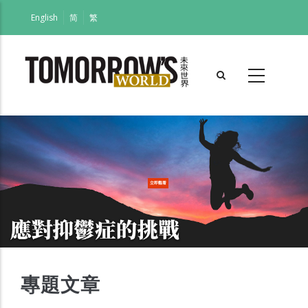
移
English
简
繁
至
主
內
容
立即觀看
專題文章