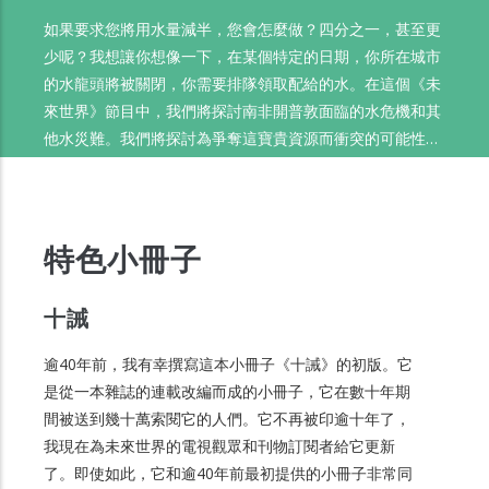
如果要求您將用水量減半，您會怎麼做？四分之一，甚至更
少呢？我想讓你想像一下，在某個特定的日期，你所在城市
的水龍頭將被關閉，你需要排隊領取配給的水。在這個《未
來世界》節目中，我們將探討南非開普敦面臨的水危機和其
他水災難。我們將探討為爭奪這寶貴資源而衝突的可能性，
並透過《聖經》來回答這個重要問題： 我們會耗盡水嗎？
特色小冊子
十誡
逾40年前，我有幸撰寫這本小冊子《十誡》的初版。它
是從一本雜誌的連載改編而成的小冊子，它在數十年期
間被送到幾十萬索閱它的人們。它不再被印逾十年了，
我現在為未來世界的電視觀眾和刊物訂閱者給它更新
了。即使如此，它和逾40年前最初提供的小冊子非常同